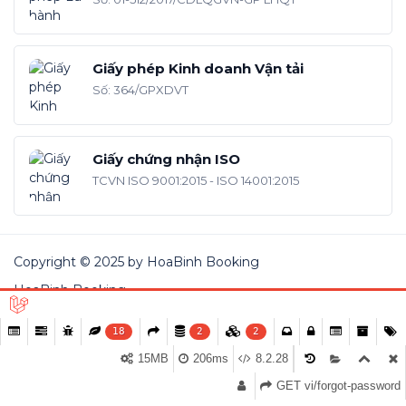
Giấy phép Kinh doanh Vận tải
Số: 364/GPXDVT
Giấy chứng nhận ISO
TCVN ISO 9001:2015 - ISO 14001:2015
Copyright © 2025 by HoaBinh Booking
HoaBinh Booking
18
2
2
15MB
206ms
8.2.28
GET vi/forgot-password