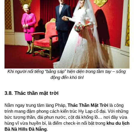
Khi người nổi tiếng “bằng sáp” hiện diện trong tầm tay – sống 
động đến khó tin!
3.8. Thác thần mặt trời
Nằm ngay trung tâm làng Pháp, 
Thác Thần Mặt Trời
 là công 
trình mang đậm phong cách kiến trúc Hy Lạp cổ đại. Với những 
bức tượng thần, đài phun nước, cột đá khổng lồ… nơi đây vừa 
hùng vĩ vừa huyền bí, là điểm check-in nổi bật trong 
khu du lịch 
Bà Nà Hills Đà Nẵng
.