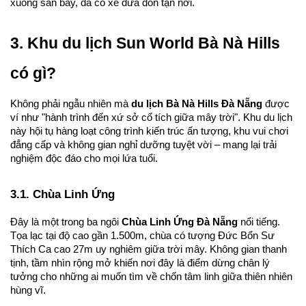
xuống sân bay, đã có xe đưa đón tận nơi.
3. Khu du lịch Sun World Bà Nà Hills 
có gì?
Không phải ngẫu nhiên mà 
du lịch Bà Nà Hills Đà Nẵng
 được 
ví như "hành trình đến xứ sở cổ tích giữa mây trời". Khu du lịch 
này hội tụ hàng loạt công trình kiến trúc ấn tượng, khu vui chơi 
đẳng cấp và không gian nghỉ dưỡng tuyệt vời – mang lại trải 
nghiệm độc đáo cho mọi lứa tuổi.
3.1. Chùa Linh Ứng
Đây là một trong ba ngôi 
Chùa Linh Ứng Đà Nẵng
 nổi tiếng. 
Tọa lạc tại độ cao gần 1.500m, chùa có tượng Đức Bổn Sư 
Thích Ca cao 27m uy nghiêm giữa trời mây. Không gian thanh 
tịnh, tầm nhìn rộng mở khiến nơi đây là điểm dừng chân lý 
tưởng cho những ai muốn tìm về chốn tâm linh giữa thiên nhiên 
hùng vĩ.