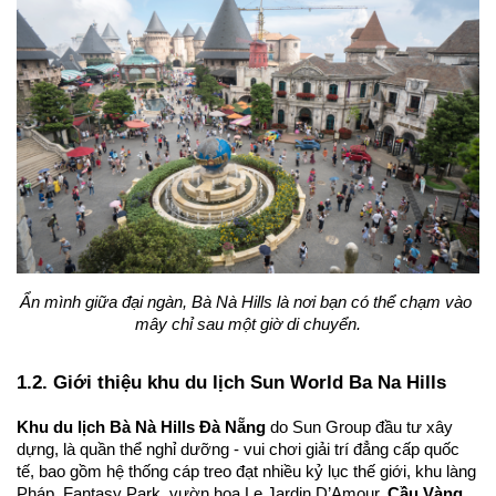
Ẩn mình giữa đại ngàn, Bà Nà Hills là nơi bạn có thể chạm vào 
mây chỉ sau một giờ di chuyển.
1.2. Giới thiệu khu du lịch Sun World Ba Na Hills
Khu du lịch Bà Nà Hills Đà Nẵng
 do Sun Group đầu tư xây 
dựng, là quần thể nghỉ dưỡng - vui chơi giải trí đẳng cấp quốc 
tế, bao gồm hệ thống cáp treo đạt nhiều kỷ lục thế giới, khu làng 
Pháp, Fantasy Park, vườn hoa Le Jardin D’Amour, 
Cầu Vàng 