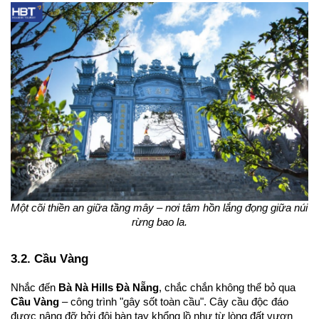
Một cõi thiền an giữa tầng mây – nơi tâm hồn lắng đọng giữa núi 
rừng bao la.
3.2. Cầu Vàng 
Nhắc đến 
Bà Nà Hills Đà Nẵng
, chắc chắn không thể bỏ qua 
Cầu Vàng
 – công trình "gây sốt toàn cầu". Cây cầu độc đáo 
được nâng đỡ bởi đôi bàn tay khổng lồ như từ lòng đất vươn 