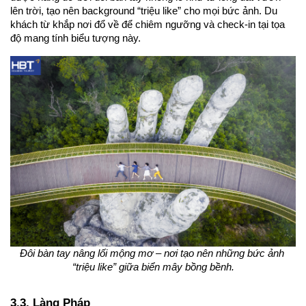
lên trời, tạo nên background “triệu like” cho mọi bức ảnh. Du 
khách từ khắp nơi đổ về để chiêm ngưỡng và check-in tại tọa 
độ mang tính biểu tượng này.
Đôi bàn tay nâng lối mộng mơ – nơi tạo nên những bức ảnh 
“triệu like” giữa biển mây bồng bềnh.
3.3. Làng Pháp 