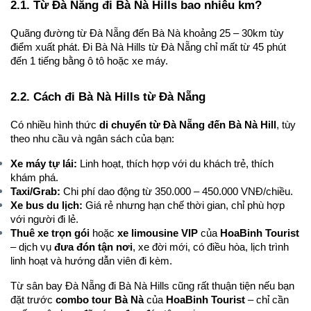
2.1. Từ Đà Nẵng đi Bà Nà Hills bao nhiêu km?
Quãng đường từ Đà Nẵng đến Bà Nà khoảng 25 – 30km tùy 
điểm xuất phát. Đi Bà Nà Hills từ Đà Nẵng chỉ mất từ 45 phút 
đến 1 tiếng bằng ô tô hoặc xe máy.
2.2. Cách đi Bà Nà Hills từ Đà Nẵng
Có nhiều hình thức 
di chuyển từ Đà Nẵng đến Bà Nà Hill
, tùy 
theo nhu cầu và ngân sách của bạn:
Xe máy tự lái:
 Linh hoạt, thích hợp với du khách trẻ, thích 
khám phá.
Taxi/Grab:
 Chi phí dao động từ 350.000 – 450.000 VNĐ/chiều.
Xe bus du lịch:
 Giá rẻ nhưng hạn chế thời gian, chỉ phù hợp 
với người đi lẻ.
Thuê xe trọn gói
 hoặc 
xe limousine VIP
 của 
HoaBinh Tourist
– dịch vụ 
đưa đón tận nơi
, xe đời mới, có điều hòa, lịch trình 
linh hoạt và hướng dẫn viên đi kèm.
Từ sân bay Đà Nẵng đi Bà Nà Hills cũng rất thuận tiện nếu bạn 
đặt trước 
combo tour Bà Nà
 của
 HoaBinh Tourist 
– chỉ cần 