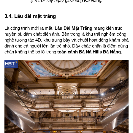
lịch trời Tây ngay giữa lòng Đà Nẵng.
3.4. Lâu đài mặt trăng
Là công trình mới ra mắt, 
Lâu Đài Mặt Trăng
 mang kiến trúc 
huyền bí, đậm chất điện ảnh. Bên trong là khu trải nghiệm công 
nghệ tương tác 4D, khu trưng bày và chuỗi hoạt động khám phá 
dành cho cả người lớn lẫn trẻ nhỏ. Đây chắc chắn là điểm dừng 
chân không thể bỏ lỡ trong 
toàn cảnh Bà Nà Hills Đà Nẵng
.