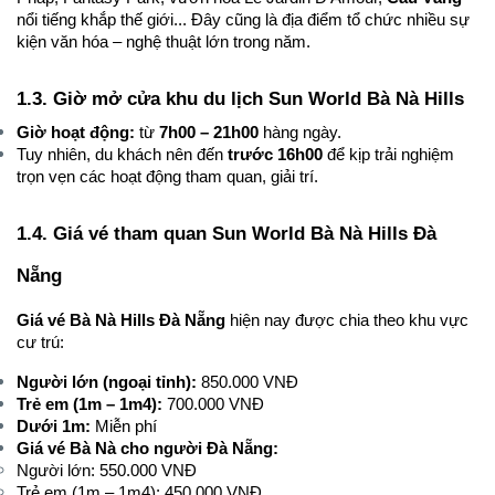
nổi tiếng khắp thế giới... Đây cũng là địa điểm tổ chức nhiều sự 
kiện văn hóa – nghệ thuật lớn trong năm.
1.3. Giờ mở cửa khu du lịch Sun World Bà Nà Hills
Giờ hoạt động:
 từ 
7h00 – 21h00
 hàng ngày.
Tuy nhiên, du khách nên đến 
trước 16h00
 để kịp trải nghiệm 
trọn vẹn các hoạt động tham quan, giải trí.
1.4. Giá vé tham quan Sun World Bà Nà Hills Đà 
Nẵng
Giá vé Bà Nà Hills Đà Nẵng
 hiện nay được chia theo khu vực 
cư trú:
Người lớn (ngoại tỉnh):
 850.000 VNĐ
Trẻ em (1m – 1m4):
 700.000 VNĐ
Dưới 1m:
 Miễn phí
Giá vé Bà Nà cho người Đà Nẵng:
Người lớn: 550.000 VNĐ
Trẻ em (1m – 1m4): 450.000 VNĐ