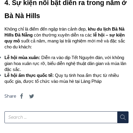
4. Sự kiện nổi bật diễn ra trong năm ở 
Bà Nà Hills
Không chỉ là điểm đến ngập tràn cảnh đẹp, 
khu du lịch Bà Nà 
Hills Đà Nẵng
 còn thường xuyên diễn ra các 
lễ hội – sự kiện 
quy mô
 suốt cả năm, mang lại trải nghiệm mới mẻ và đặc sắc 
cho du khách:
Lễ hội mùa xuân:
 Diễn ra vào dịp Tết Nguyên đán, với không 
gian hoa xuân rực rỡ, biểu diễn nghệ thuật dân gian và múa lân 
đặc sắc.
Lễ hội ẩm thực quốc tế:
 Quy tụ tinh hoa ẩm thực từ nhiều 
quốc gia, được tổ chức vào mùa hè tại Làng Pháp
Share