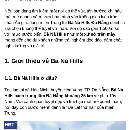
Nếu bạn đang tìm kiếm một nơi có thể vừa tận hưởng khí hậu 
mát mẻ quanh năm, vừa hòa mình vào không gian kiến trúc 
châu Âu giữa lòng miền Trung thì 
Bà Nà Hills Đà Nẵng
 chính là 
lựa chọn không thể tuyệt vời hơn. Với độ cao gần 1.500m so 
với mực nước biển, 
Bà Nà Hills
 như một 
xứ sở trên mây
, 
mang đến cho du khách những trải nghiệm độc đáo, đậm chất 
nghỉ dưỡng và giải trí.
1. Giới thiệu về Bà Nà Hills
1.1. Bà Nà Hills ở đâu?
Tọa lạc tại xã Hòa Ninh, huyện Hòa Vang, TP. Đà Nẵng, 
Bà Nà 
Hills cách trung tâm Đà Nẵng khoảng 25 km
 về phía Tây 
Nam. Với cảnh quan tuyệt đẹp và khí hậu mát mẻ quanh năm, 
nơi đây còn được mệnh danh là "Đà Lạt thứ hai" của miền 
Trung.