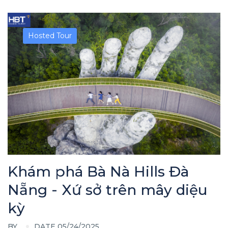
Hosted Tour
Khám phá Bà Nà Hills Đà
Nẵng - Xứ sở trên mây diệu
kỳ
BY
DATE 05/24/2025